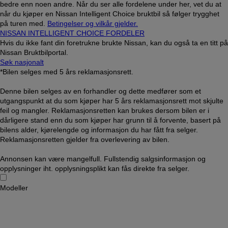
bedre enn noen andre. Når du ser alle fordelene under her, vet du at
når du kjøper en Nissan Intelligent Choice bruktbil så følger trygghet
på turen med.
Betingelser og vilkår gjelder.
NISSAN INTELLIGENT CHOICE FORDELER
Hvis du ikke fant din foretrukne brukte Nissan, kan du også ta en titt på
Nissan Bruktbilportal.
Søk nasjonalt
*Bilen selges med 5 års reklamasjonsrett.
Denne bilen selges av en forhandler og dette medfører som et
utgangspunkt at du som kjøper har 5 års reklamasjonsrett mot skjulte
feil og mangler. Reklamasjonsretten kan brukes dersom bilen er i
dårligere stand enn du som kjøper har grunn til å forvente, basert på
bilens alder, kjørelengde og informasjon du har fått fra selger.
Reklamasjonsretten gjelder fra overlevering av bilen.
Annonsen kan være mangelfull. Fullstendig salgsinformasjon og
opplysninger iht. opplysningsplikt kan fås direkte fra selger.
Modeller