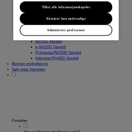
Tillat alle informasjonskapsler
Varebiler
Aksepter kun nødvendige
Navara
Townstar Varebil
Administrer preferanser
Townstar El-Varebil
NV250 Varebil
e-NV200 Varebil
Primastar/NV300 Varebil
Interstar/NV400 Varebil
Beregn innbyttepris
Søk etter kjøretøy
Fordeler
Hva er Nissan intelligent valg?