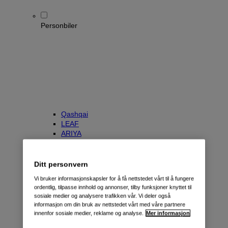
Personbiler
Qashqai
LEAF
ARIYA
X-Trail
Townstar Kombi
e-NV200 Evalia
Ditt personvern
Primastar/NV300 Kombi
Vi bruker informasjonskapsler for å få nettstedet vårt til å fungere
ordentlig, tilpasse innhold og annonser, tilby funksjoner knyttet til
sosiale medier og analysere trafikken vår. Vi deler også
informasjon om din bruk av nettstedet vårt med våre partnere
innenfor sosiale medier, reklame og analyse.
Mer informasjon