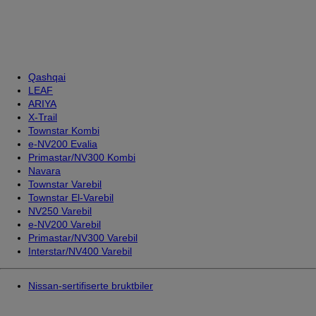
Qashqai
LEAF
ARIYA
X-Trail
Townstar Kombi
e-NV200 Evalia
Primastar/NV300 Kombi
Navara
Townstar Varebil
Townstar El-Varebil
NV250 Varebil
e-NV200 Varebil
Primastar/NV300 Varebil
Interstar/NV400 Varebil
Nissan-sertifiserte bruktbiler