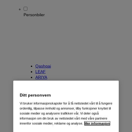
Personbiler
Qashqai
LEAF
ARIYA
X-Trail
Townstar Kombi
e-NV200 Evalia
Ditt personvern
Primastar/NV300 Kombi
Vi bruker informasjonskapsler for å få nettstedet vårt til å fungere
ordentlig, tilpasse innhold og annonser, tilby funksjoner knyttet til
sosiale medier og analysere trafikken vår. Vi deler også
informasjon om din bruk av nettstedet vårt med våre partnere
innenfor sosiale medier, reklame og analyse.
Mer informasjon