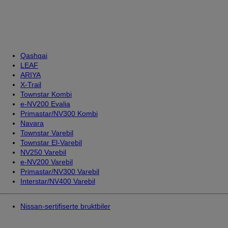
Qashqai
LEAF
ARIYA
X-Trail
Townstar Kombi
e-NV200 Evalia
Primastar/NV300 Kombi
Navara
Townstar Varebil
Townstar El-Varebil
NV250 Varebil
e-NV200 Varebil
Primastar/NV300 Varebil
Interstar/NV400 Varebil
Nissan-sertifiserte bruktbiler