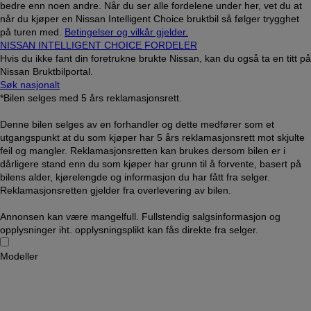
bedre enn noen andre. Når du ser alle fordelene under her, vet du at
når du kjøper en Nissan Intelligent Choice bruktbil så følger trygghet
på turen med.
Betingelser og vilkår gjelder.
NISSAN INTELLIGENT CHOICE FORDELER
Hvis du ikke fant din foretrukne brukte Nissan, kan du også ta en titt på
Nissan Bruktbilportal.
Søk nasjonalt
*Bilen selges med 5 års reklamasjonsrett.
Denne bilen selges av en forhandler og dette medfører som et
utgangspunkt at du som kjøper har 5 års reklamasjonsrett mot skjulte
feil og mangler. Reklamasjonsretten kan brukes dersom bilen er i
dårligere stand enn du som kjøper har grunn til å forvente, basert på
bilens alder, kjørelengde og informasjon du har fått fra selger.
Reklamasjonsretten gjelder fra overlevering av bilen.
Annonsen kan være mangelfull. Fullstendig salgsinformasjon og
opplysninger iht. opplysningsplikt kan fås direkte fra selger.
Modeller