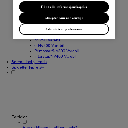
Tillat alle informasjonskapsler
Varebiler
Aksepter kun nødvendige
Navara
Townstar Varebil
Administrer preferanser
Townstar El-Varebil
NV250 Varebil
e-NV200 Varebil
Primastar/NV300 Varebil
Interstar/NV400 Varebil
Beregn innbyttepris
Søk etter kjøretøy
Fordeler
Hva er Nissan intelligent valg?