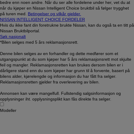
bedre enn noen andre. Når du ser alle fordelene under her, vet du at
når du kjøper en Nissan Intelligent Choice bruktbil så følger trygghet
på turen med.
Betingelser og vilkår gjelder.
NISSAN INTELLIGENT CHOICE FORDELER
Hvis du ikke fant din foretrukne brukte Nissan, kan du også ta en titt på
Nissan Bruktbilportal.
Søk nasjonalt
*Bilen selges med 5 års reklamasjonsrett.
Denne bilen selges av en forhandler og dette medfører som et
utgangspunkt at du som kjøper har 5 års reklamasjonsrett mot skjulte
feil og mangler. Reklamasjonsretten kan brukes dersom bilen er i
dårligere stand enn du som kjøper har grunn til å forvente, basert på
bilens alder, kjørelengde og informasjon du har fått fra selger.
Reklamasjonsretten gjelder fra overlevering av bilen.
Annonsen kan være mangelfull. Fullstendig salgsinformasjon og
opplysninger iht. opplysningsplikt kan fås direkte fra selger.
Modeller