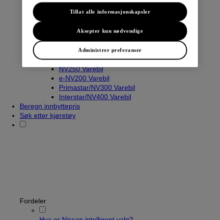
Tillat alle informasjonskapsler
Varebiler
Aksepter kun nødvendige
Navara
Townstar Varebil
Administrer preferanser
Townstar El-Varebil
NV250 Varebil
e-NV200 Varebil
Primastar/NV300 Varebil
Interstar/NV400 Varebil
Beregn innbyttepris
Søk etter kjøretøy
Fordeler
Hva er Nissan intelligent valg?