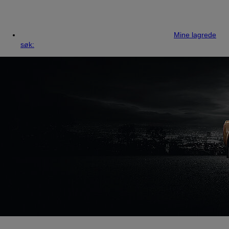
Mine lagrede
søk: