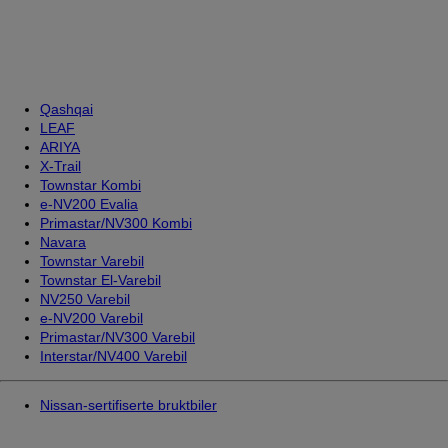
Qashqai
LEAF
ARIYA
X-Trail
Townstar Kombi
e-NV200 Evalia
Primastar/NV300 Kombi
Navara
Townstar Varebil
Townstar El-Varebil
NV250 Varebil
e-NV200 Varebil
Primastar/NV300 Varebil
Interstar/NV400 Varebil
Nissan-sertifiserte bruktbiler