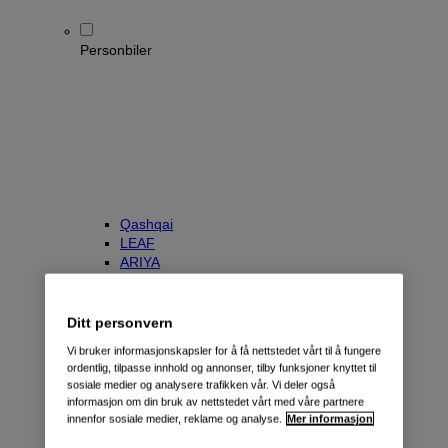
Personbiler
Qashqai
LEAF
ARIYA
X-Trail
Townstar Kombi
e-NV200 Evalia
Ditt personvern
Primastar/NV300 Kombi
Vi bruker informasjonskapsler for å få nettstedet vårt til å fungere
ordentlig, tilpasse innhold og annonser, tilby funksjoner knyttet til
sosiale medier og analysere trafikken vår. Vi deler også
informasjon om din bruk av nettstedet vårt med våre partnere
innenfor sosiale medier, reklame og analyse.
Mer informasjon