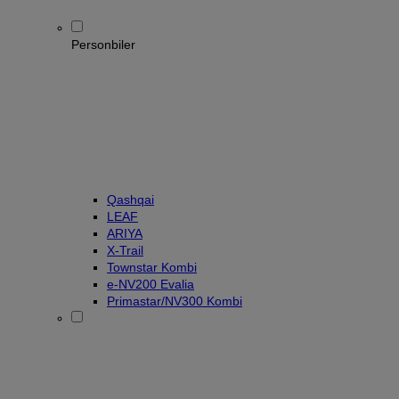
Personbiler
Qashqai
LEAF
ARIYA
X-Trail
Townstar Kombi
e-NV200 Evalia
Primastar/NV300 Kombi