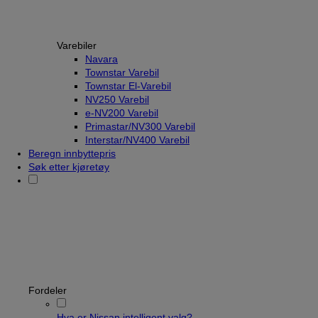
Varebiler
Navara
Townstar Varebil
Townstar El-Varebil
NV250 Varebil
e-NV200 Varebil
Primastar/NV300 Varebil
Interstar/NV400 Varebil
Beregn innbyttepris
Søk etter kjøretøy
Fordeler
Hva er Nissan intelligent valg?