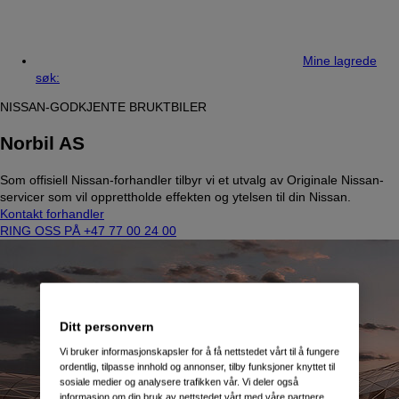
Mine lagrede
søk:
NISSAN-GODKJENTE BRUKTBILER
Norbil AS
Som offisiell Nissan-forhandler tilbyr vi et utvalg av Originale Nissan-
servicer som vil opprettholde effekten og ytelsen til din Nissan.
Kontakt forhandler
RING OSS PÅ +47 77 00 24 00
Ditt personvern
Vi bruker informasjonskapsler for å få nettstedet vårt til å fungere
ordentlig, tilpasse innhold og annonser, tilby funksjoner knyttet til
sosiale medier og analysere trafikken vår. Vi deler også
informasjon om din bruk av nettstedet vårt med våre partnere