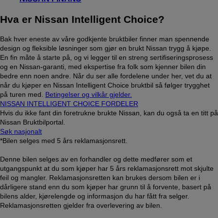
Hva er Nissan Intelligent Choice?
Bak hver eneste av våre godkjente bruktbiler finner man spennende
design og fleksible løsninger som gjør en brukt Nissan trygg å kjøpe.
En fin måte å starte på, og vi legger til en streng sertifiseringsprosess
og en Nissan-garanti, med ekspertise fra folk som kjenner bilen din
bedre enn noen andre. Når du ser alle fordelene under her, vet du at
når du kjøper en Nissan Intelligent Choice bruktbil så følger trygghet
på turen med.
Betingelser og vilkår gjelder.
NISSAN INTELLIGENT CHOICE FORDELER
Hvis du ikke fant din foretrukne brukte Nissan, kan du også ta en titt på
Nissan Bruktbilportal.
Søk nasjonalt
*Bilen selges med 5 års reklamasjonsrett.
Denne bilen selges av en forhandler og dette medfører som et
utgangspunkt at du som kjøper har 5 års reklamasjonsrett mot skjulte
feil og mangler. Reklamasjonsretten kan brukes dersom bilen er i
dårligere stand enn du som kjøper har grunn til å forvente, basert på
bilens alder, kjørelengde og informasjon du har fått fra selger.
Reklamasjonsretten gjelder fra overlevering av bilen.