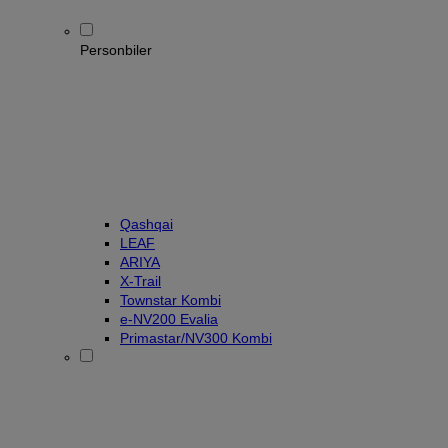
Personbiler
Qashqai
LEAF
ARIYA
X-Trail
Townstar Kombi
e-NV200 Evalia
Primastar/NV300 Kombi