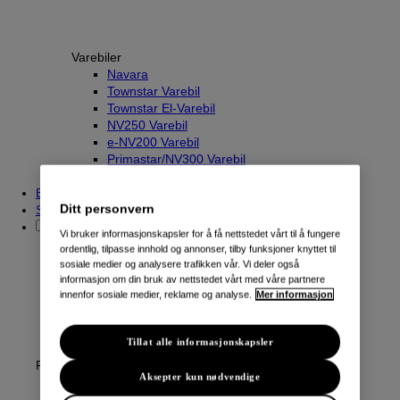
Varebiler
Navara
Townstar Varebil
Townstar El-Varebil
NV250 Varebil
e-NV200 Varebil
Primastar/NV300 Varebil
Interstar/NV400 Varebil
Beregn innbyttepris
Ditt personvern
Søk etter kjøretøy
Vi bruker informasjonskapsler for å få nettstedet vårt til å fungere
ordentlig, tilpasse innhold og annonser, tilby funksjoner knyttet til
sosiale medier og analysere trafikken vår. Vi deler også
informasjon om din bruk av nettstedet vårt med våre partnere
innenfor sosiale medier, reklame og analyse.
Mer informasjon
Tillat alle informasjonskapsler
Fordeler
Aksepter kun nødvendige
Hva er Nissan intelligent valg?